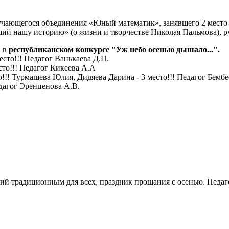
учающегося объединения «Юный математик», занявшего 2 место
ий нашу историю» (о жизни и творчестве Николая Пальмова), р
а в
республиканском конкурсе "Уж небо осенью дышало...".
сто!!! Педагог Ванькаева Д.Ц.
то!!! Педагог Кикеева А.А
!! Турмашева Юлия, Дидяева Дарина - 3 место!!! Педагог Бембе
дагог Эренценова А.В.
й традиционным для всех, праздник прощания с осенью. Педаго