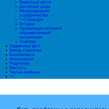
Вакантные места
Доступная среда
Международное
сотрудничество
">
Стипендии
История
Организация питания в
образовательной
организации
О центре
Одарённые дети
Метод. страничка
Безопасность
Фотогалерея
Родителям
Контакты
Частые вопросы
">
.