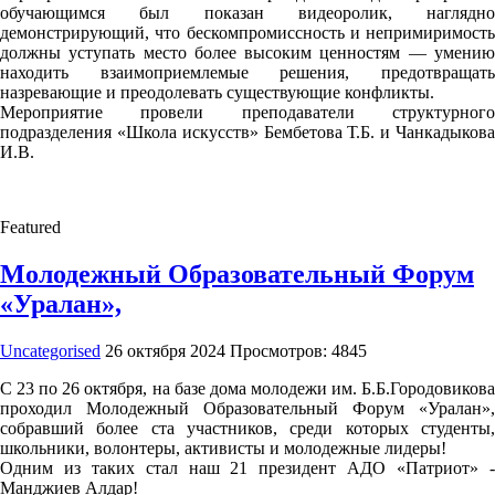
обучающимся был показан видеоролик, наглядно
демонстрирующий, что бескомпромиссность и непримиримость
должны уступать место более высоким ценностям — умению
находить взаимоприемлемые решения, предотвращать
назревающие и преодолевать существующие конфликты.
Мероприятие провели преподаватели структурного
подразделения «Школа искусств» Бембетова Т.Б. и Чанкадыкова
И.В.
Featured
Молодежный Образовательный Форум
«Уралан»,
Uncategorised
26 октября 2024
Просмотров: 4845
С 23 по 26 октября, на базе дома молодежи им. Б.Б.Городовикова
проходил Молодежный Образовательный Форум «Уралан»,
собравший более ста участников, среди которых студенты,
школьники, волонтеры, активисты и молодежные лидеры!
Одним из таких стал наш 21 президент АДО «Патриот» -
Манджиев Алдар!