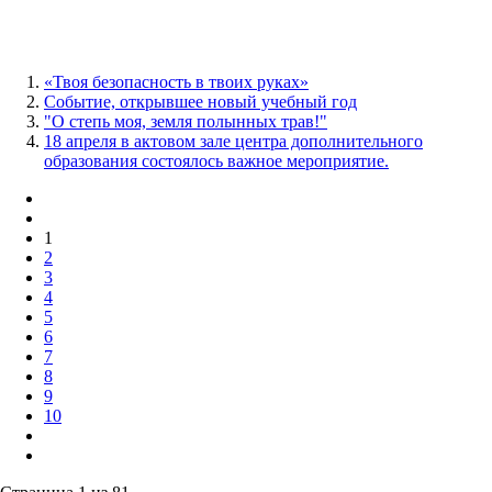
«Твоя безопасность в твоих руках»
Событие, открывшее новый учебный год
"О степь моя, земля полынных трав!"
18 апреля в актовом зале центра дополнительного
образования состоялось важное мероприятие.
1
2
3
4
5
6
7
8
9
10