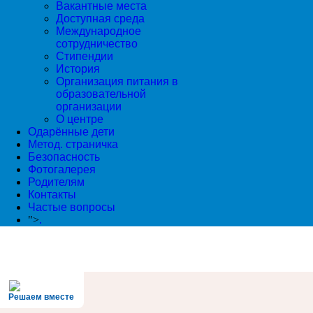
Вакантные места
Доступная среда
Международное
сотрудничество
Стипендии
История
Организация питания в
образовательной
организации
О центре
Одарённые дети
Метод. страничка
Безопасность
Фотогалерея
Родителям
Контакты
Частые вопросы
">
.
Решаем вместе