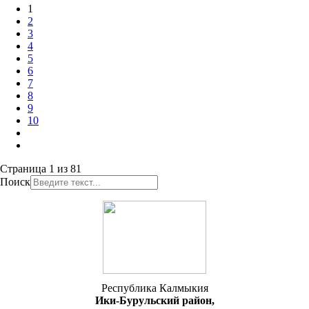
1
2
3
4
5
6
7
8
9
10
Страница 1 из 81
Поиск
Республика Калмыкия
Ики-Бурульский район,