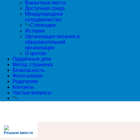
Вакантные места
Доступная среда
Международное
сотрудничество
">
Стипендии
История
Организация питания в
образовательной
организации
О центре
Одарённые дети
Метод. страничка
Безопасность
Фотогалерея
Родителям
Контакты
Частые вопросы
">
.
Решаем вместе