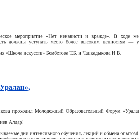
еское мероприятие «Нет ненависти и вражде». В ходе ме
сть должны уступать место более высоким ценностям — у
я «Школа искусств» Бембетова Т.Б. и Чанкадыкова И.В.
Уралан»,
викова проходил Молодежный Образовательный Форум «Уралан»
иев Алдар!
бываемые дни интенсивного обучения, лекций и обмена опытом!
 профессиональные спикеры поделились огромным количеством 