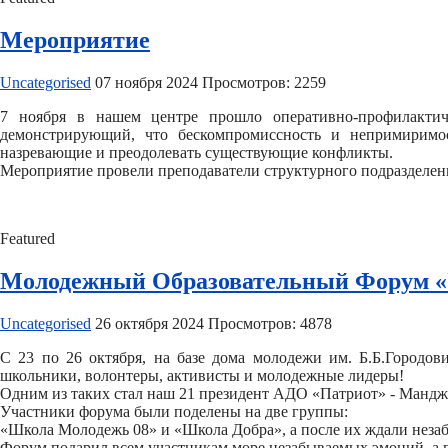
Мероприятие
Uncategorised
07 ноября 2024
Просмотров: 2259
7 ноября в нашем центре прошло оперативно-профилактич
демонстрирующий, что бескомпромиссность и непримиримо
назревающие и преодолевать существующие конфликты.
Мероприятие провели преподаватели структурного подразделени
Featured
Молодежный Образовательный Форум «
Uncategorised
26 октября 2024
Просмотров: 4878
С 23 по 26 октября, на базе дома молодежи им. Б.Б.Городо
школьники, волонтеры, активисты и молодежные лидеры!
Одним из таких стал наш 21 президент АДО «Патриот» - Мандж
Участники форума были поделены на две группы:
«Школа Молодежь 08» и «Школа Добра», а после их ждали неза
Форум подарил всем участникам море незабываемых эмоций, а