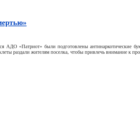
смертью»
я АДО «Патриот» были подготовлены антинаркотические букл
уклеты раздали жителям поселка, чтобы привлечь внимание к пр