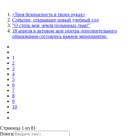
«Твоя безопасность в твоих руках»
Событие, открывшее новый учебный год
"О степь моя, земля полынных трав!"
18 апреля в актовом зале центра дополнительного
образования состоялось важное мероприятие.
1
2
3
4
5
6
7
8
9
10
Страница 1 из 81
Поиск