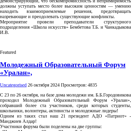
демонстрирующий, что бескомпромиссность и непримиримость
должны уступать место более высоким ценностям — умению
находить взаимоприемлемые решения, предотвращать
назревающие и преодолевать существующие конфликты.
Мероприятие провели преподаватели структурного
подразделения «Школа искусств» Бембетова Т.Б. и Чанкадыкова
И.В.
Featured
Молодежный Образовательный Форум
«Уралан»,
Uncategorised
26 октября 2024
Просмотров: 4835
С 23 по 26 октября, на базе дома молодежи им. Б.Б.Городовикова
проходил Молодежный Образовательный Форум «Уралан»,
собравший более ста участников, среди которых студенты,
школьники, волонтеры, активисты и молодежные лидеры!
Одним из таких стал наш 21 президент АДО «Патриот» -
Манджиев Алдар!
Участники форума были поделены на две группы: