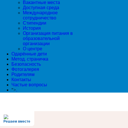
Вакантные места
Доступная среда
Международное
сотрудничество
Стипендии
История
Организация питания в
образовательной
организации
О центре
Одарённые дети
Метод. страничка
Безопасность
Фотогалерея
Родителям
Контакты
Частые вопросы
">
.
Решаем вместе