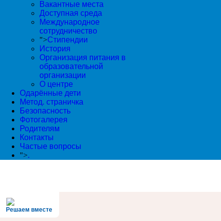
Вакантные места
Доступная среда
Международное
сотрудничество
">
Стипендии
История
Организация питания в
образовательной
организации
О центре
Одарённые дети
Метод. страничка
Безопасность
Фотогалерея
Родителям
Контакты
Частые вопросы
">
.
Решаем вместе