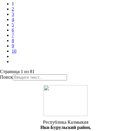
1
2
3
4
5
6
7
8
9
10
Страница 1 из 81
Поиск
Республика Калмыкия
Ики-Бурульский район,